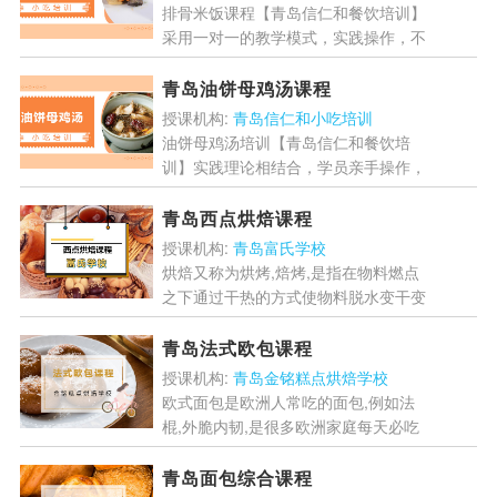
排骨米饭课程【青岛信仁和餐饮培训】
采用一对一的教学模式，实践操作，不
用担心跟不上或学不会了，正宗的排骨
米饭技术，不管是学来创业还是给家人
青岛油饼母鸡汤课程
吃，都是不错的选择。...
[详情]
授课机构:
青岛信仁和小吃培训
油饼母鸡汤培训【青岛信仁和餐饮培
训】实践理论相结合，学员亲手操作，
老师手把手教学，从食材的处理、工具
使用开始，到讲解制作技巧、调料配
青岛西点烘焙课程
比，让学员轻松掌握油饼母鸡汤...
[详
授课机构:
青岛富氏学校
情]
烘焙又称为烘烤,焙烤,是指在物料燃点
之下通过干热的方式使物料脱水变干变
硬的过程,青岛富氏学校开设了西点烘
焙课程,一起来学习吧!...
[详情]
青岛法式欧包课程
授课机构:
青岛金铭糕点烘焙学校
欧式面包是欧洲人常吃的面包,例如法
棍,外脆内韧,是很多欧洲家庭每天必吃
的食物,例如法国,西班牙等国家.青岛金
铭糕点烘焙学校开设了法师欧包的课
青岛面包综合课程