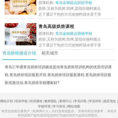
程,想要了解学习的学...
[详情]
授课机构:
青岛金铭糕点烘焙学校
烘焙,又称为烘烤,焙烤,是指在物料燃点
之下通过干热的方式使物料脱水变干变
硬的过程,面包是指一种用五谷磨粉制
作并加热而制成的食品,青岛金铭金铭
青岛高级烘焙课程
培训学校专门开设帮助...
[详情]
授课机构:
青岛金铭糕点烘焙学校
烘焙,又称为烘烤,焙烤,是指在物料燃点
之下通过干热的方式使物料脱水变干变
硬的过程,是指在食物通过加热使其脱
青岛烘焙频道介绍
相关城市
水变干变硬的一个过程,是以粮油,糖,蛋
等为原料基础,添...
[详情]
青岛汇学通青岛烘焙培训频道提供青岛烘焙培训机构的优质培训课
程,青岛烘焙培训最新开班,青岛烘焙培训最新课程,青岛烘焙培训最
新优惠活动,青岛烘焙学校哪家好?
网站介绍
|
培训学校
|
培训课程
|
教师团队
|
新闻中心
|
学员问答
|
学员评价
|
校区地址
|
学校环境
|
学习资讯
|
网站地图
本页信息由注册用户（机构和个人）自行发布或提供， 所有内容仅供参考， 本站不
承担该用户发布/提供信息的行为或内容所引起的法律责任。