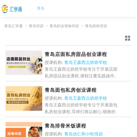
青岛
青岛汇学通
>
青岛培训
>
青岛职业资格培训
>
青岛烘焙培训
青岛店面私房甜品创业课程
授课机构:
青岛王森西点烘焙学校
青岛王森西点烘焙学校专注于开展店面
私房甜品创业课程,课程注重实践操作,
让你有充分的机会亲自动手制作甜品,
在实践中不断提升自己的技能水平....
青岛面包私房创业课程
[详情]
授课机构:
青岛王森西点烘焙学校
青岛王森西点烘焙学校专注于开展面包
私房创业课程,导师们将以耐心,细致的
指导,帮助你解决在面包制作和创业过
程中遇到的各种问题....
[详情]
青岛排骨米饭课程
授课机构:
青岛信仁和小吃培训