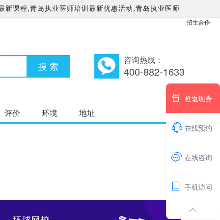
最新课程,青岛执业医师培训最新优惠活动,青岛执业医师
招生合作
咨询热线：
400-882-1633

抢返现券
评价
环境
地址

在线预约
1

在线咨询

手机访问