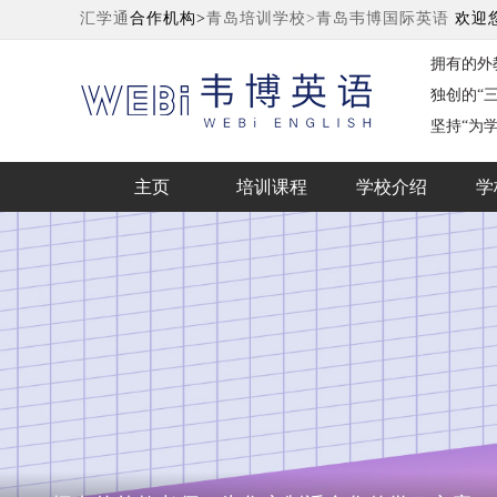
汇学通
合作机构>
青岛培训学校>
青岛韦博国际英语
欢迎
拥有的外
独创的“
坚持“为
主页
培训课程
学校介绍
学