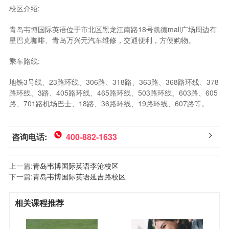
校区介绍:
青岛韦博国际英语位于市北区黑龙江南路18号凯德mall广场周边有
星巴克咖啡、青岛万兴元汽车维修，交通便利，方便购物。
乘车路线:
地铁3号线、23路环线、306路、318路、363路、368路环线、378
路环线、3路、405路环线、465路环线、503路环线、603路、605
路、701路机场巴士、18路、36路环线、19路环线、607路等。
咨询电话:
400-882-1633
上一篇:
青岛韦博国际英语李沧校区
下一篇:
青岛韦博国际英语延吉路校区
相关课程推荐