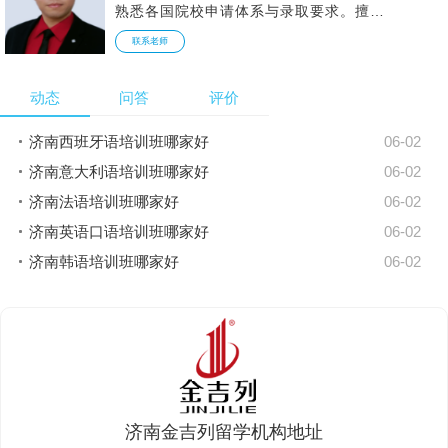
熟悉各国院校申请体系与录取要求。擅长
结合学生背景精准定位申请方向，科学规
联系老师
划选校策略与全流程时间节点，工作细致
严谨、责任心强，始终以饱满热情对待每
一位学生。深耕高端院校申请多年，深谙
动态
问答
评价
录取逻辑与核心要点，助力众多学子成功
斩获理想院校录取，实现升学目标。
济南西班牙语培训班哪家好
06-02
济南意大利语培训班哪家好
06-02
济南法语培训班哪家好
06-02
济南英语口语培训班哪家好
06-02
济南韩语培训班哪家好
06-02
济南金吉列留学机构地址