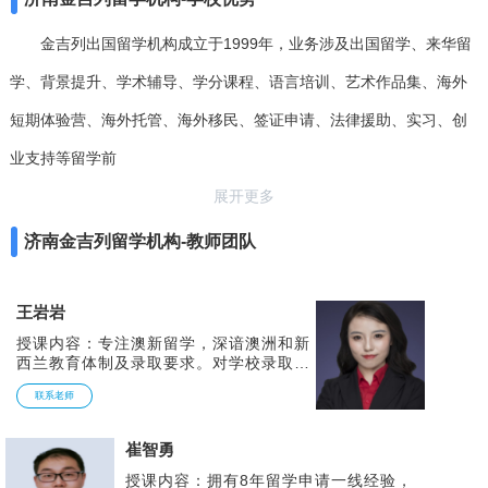
金吉列出国留学机构成立于1999年，业务涉及出国留学、来华留
学、背景提升、学术辅导、学分课程、语言培训、艺术作品集、海外
短期体验营、海外托管、海外移民、签证申请、法律援助、实习、创
业支持等留学前
展开更多
济南金吉列留学机构-教师团队
王岩岩
授课内容：专注澳新留学，深谙澳洲和新
西兰教育体制及录取要求。对学校录取标
准有着精准的把握。熟悉澳大利亚、新西
联系老师
兰的历史文化，城市特点，擅长帮助学生
进行专业分析、院校选择、留学时间规划
等服务，为每位学生个性化留学方案
崔智勇
授课内容：拥有8年留学申请一线经验，