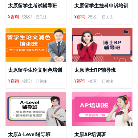
太原留学生考试辅导班
太原留学生挂科申诉培训
班
¥咨询
校区1
¥咨询
校区1
已关注
已关注
太原留学生论文润色培训
太原博士RP辅导班
班
¥咨询
校区1
¥咨询
校区1
已关注
已关注
太原A-Level辅导班
太原AP培训班