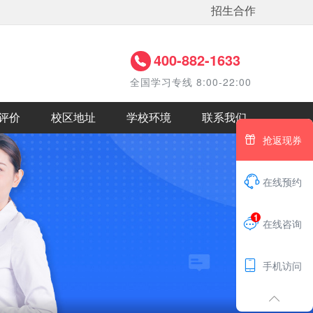
招生合作
400-882-1633
全国学习专线 8:00-22:00
评价
校区地址
学校环境
联系我们

抢返现券

在线预约
1

在线咨询

手机访问