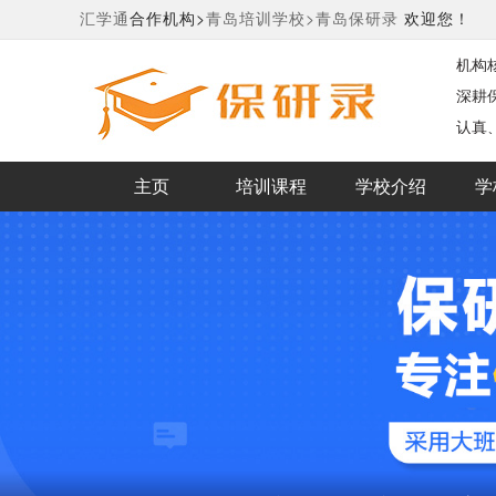
汇学通
合作机构>
青岛培训学校>
青岛保研录
欢迎您！
机构
深耕
认真
主页
培训课程
学校介绍
学