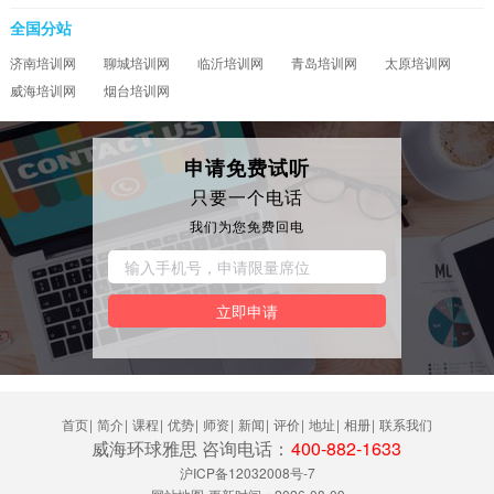
全国分站
济南培训网
聊城培训网
临沂培训网
青岛培训网
太原培训网
威海培训网
烟台培训网
申请免费试听
只要一个电话
我们为您免费回电
立即申请
首页
|
简介
|
课程
|
优势
|
师资
|
新闻
|
评价
|
地址
|
相册
|
联系我们
威海环球雅思 咨询电话：
400-882-1633
沪ICP备12032008号-7